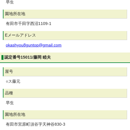
早生
園地所在地
有田市千田字西沼1109-1
Eメールアドレス
okashyou8guntop@gmail.com
認定番号15011/藤岡 睦夫
屋号
○ス藤元
品種
早生
園地所在地
有田市宮原町須谷字天神谷830-3