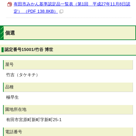
有田市みかん基準認定品一覧表（第1回 平成27年11月8日認
定） （PDF 138.8KB）
個選
認定番号15001/竹谷 博世
屋号
竹吉（タケキチ）
品種
極早生
園地所在地
有田市宮原町新町字新町25-1
電話番号