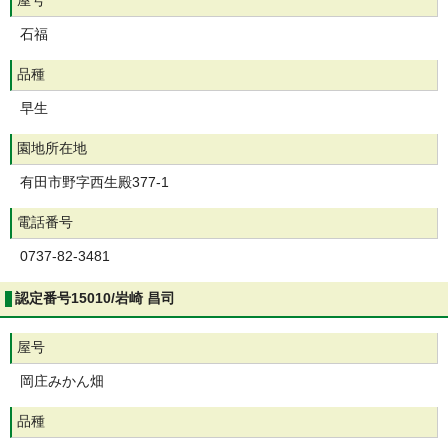
屋号
石福
品種
早生
園地所在地
有田市野字西生殿377-1
電話番号
0737-82-3481
認定番号15010/岩崎 昌司
屋号
岡庄みかん畑
品種