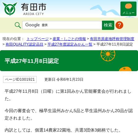
メニュー
現在の位置：
トップページ
>
産業・しごとの情報
>
有田市原産地呼称管理制度
>
有田QUALITY認定品目
>
平成27年度認定みかん一覧
> 平成27年11月8日認定
平成27年11月8日認定
ページID1001921
更新日 令和6年1月23日
平成27年11月8日（日曜）に第1回みかん官能審査会が行われまし
た。
今回の審査会で、極早生温州みかん5品と早生温州みかん20品が認
定されました。
内訳としては、個選14農家22園地、共選3団体3銘柄でした。