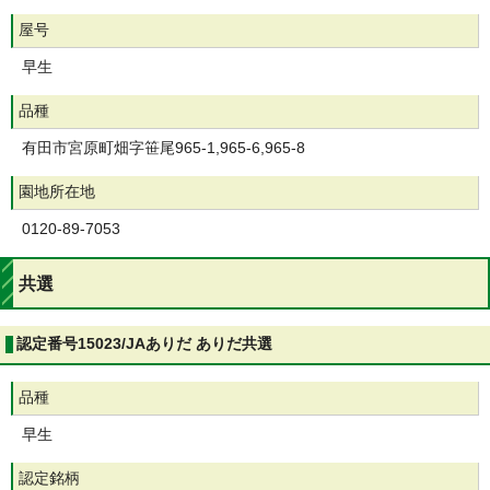
屋号
早生
品種
有田市宮原町畑字笹尾965-1,965-6,965-8
園地所在地
0120-89-7053
共選
認定番号15023/JAありだ ありだ共選
品種
早生
認定銘柄