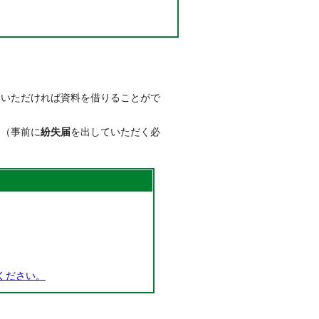
ていただければ資料を借りることがで
す（事前に
紛失届
を出していただく必
ください。