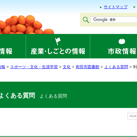
サイトマップ
情報
>
スポーツ・文化・生涯学習
>
文化
>
有田市図書館
>
よくある質問
> 
よくある質問
よくある質問
ページ