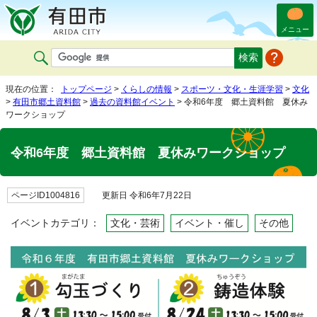
メニュー
現在の位置：
トップページ
>
くらしの情報
>
スポーツ・文化・生涯学習
>
文化
>
有田市郷土資料館
>
過去の資料館イベント
> 令和6年度 郷土資料館 夏休み
ワークショップ
令和6年度 郷土資料館 夏休みワークショップ
ページID1004816
更新日 令和6年7月22日
イベントカテゴリ：
文化・芸術
イベント・催し
その他