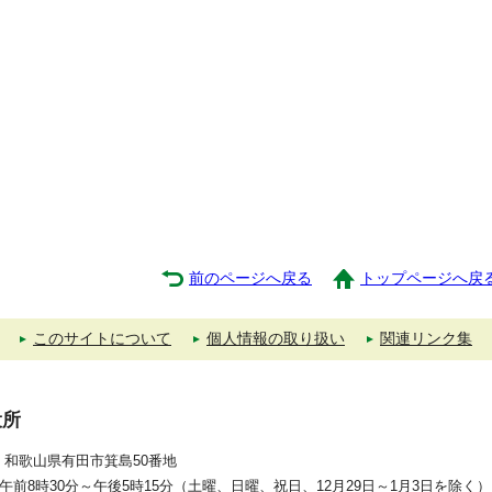
前のページへ戻る
トップページへ戻
このサイトについて
個人情報の取り扱い
関連リンク集
役所
392 和歌山県有田市箕島50番地
午前8時30分～午後5時15分（土曜、日曜、祝日、12月29日～1月3日を除く）