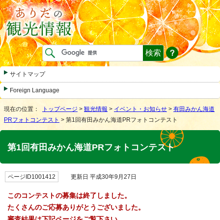
サイトマップ
Foreign Language
現在の位置：
トップページ
>
観光情報
>
イベント・お知らせ
>
有田みかん海道
PRフォトコンテスト
> 第1回有田みかん海道PRフォトコンテスト
第1回有田みかん海道PRフォトコンテスト
ページID1001412
更新日 平成30年9月27日
このコンテストの募集は終了しました。
たくさんのご応募ありがとうございました。
審査結果は下記ページをご覧下さい。